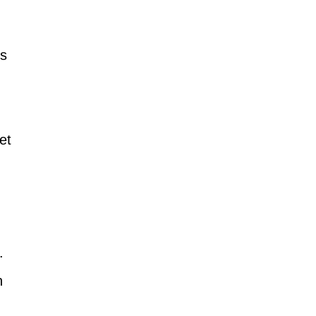
rs
et
.
n